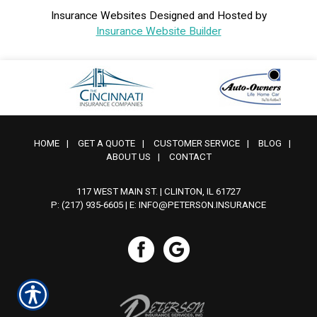
Insurance Websites
Designed and Hosted by
Insurance Website Builder
HOME
|
GET A QUOTE
|
CUSTOMER SERVICE
|
BLOG
|
ABOUT US
|
CONTACT
117 WEST MAIN ST. | CLINTON, IL 61727
P: (217) 935-6605
| E:
INFO@PETERSON.INSURANCE