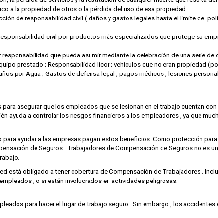
ico a la propiedad de otros o la pérdida del uso de esa propiedad
n de responsabilidad civil ( daños y gastos legales hasta el límite de polít
 responsabilidad civil por productos más especializados que protege su emp
r responsabilidad que pueda asumir mediante la celebración de una serie de 
 equipo prestado ; Responsabilidad licor ; vehículos que no eran propiedad (p
ños por Agua ; Gastos de defensa legal , pagos médicos , lesiones personal
para asegurar que los empleados que se lesionan en el trabajo cuentan con 
bién ayuda a controlar los riesgos financieros a los empleadores , ya que mu
ara ayudar a las empresas pagan estos beneficios. Como protección para l
mpensación de Seguros . Trabajadores de Compensación de Seguros no es un
rabajo.
ted está obligado a tener cobertura de Compensación de Trabajadores . Inclu
empleados , o si están involucrados en actividades peligrosas.
pleados para hacer el lugar de trabajo seguro . Sin embargo , los accidente