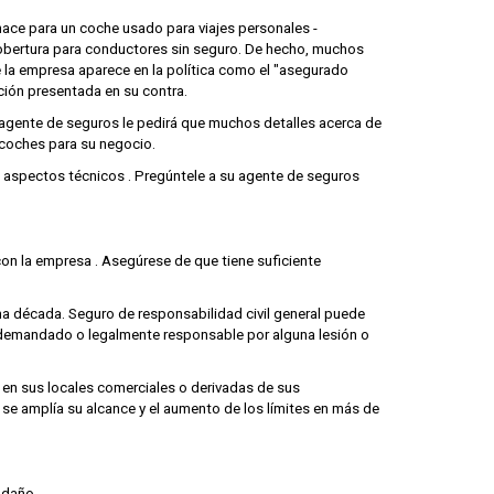
hace para un coche usado para viajes personales -
cobertura para conductores sin seguro. De hecho, muchos
e la empresa aparece en la política como el "asegurado
ción presentada en su contra.
agente de seguros le pedirá que muchos detalles acerca de
 coches para su negocio.
os aspectos técnicos . Pregúntele a su agente de seguros
 con la empresa . Asegúrese de que tiene suficiente
a década. Seguro de responsabilidad civil general puede
ez demandado o legalmente responsable por alguna lesión o
 en sus locales comerciales o derivadas de sus
 se amplía su alcance y el aumento de los límites en más de
l daño