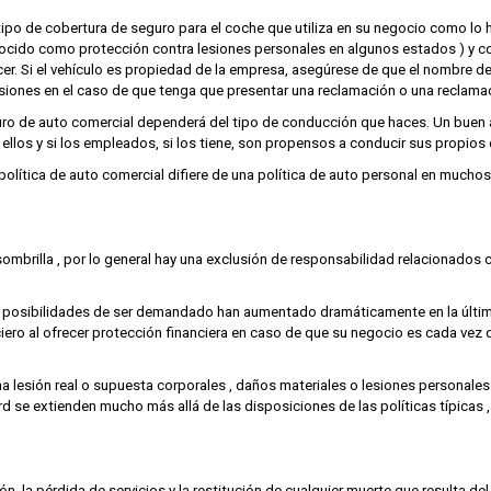
ipo de cobertura de seguro para el coche que utiliza en su negocio como lo 
onocido como protección contra lesiones personales en algunos estados ) y 
cer. Si el vehículo es propiedad de la empresa, asegúrese de que el nombre d
usiones en el caso de que tenga que presentar una reclamación o una reclama
uro de auto comercial dependerá del tipo de conducción que haces. Un buen 
 ellos y si los empleados, si los tiene, son propensos a conducir sus propios
 política de auto comercial difiere de una política de auto personal en much
 sombrilla , por lo general hay una exclusión de responsabilidad relacionados
as posibilidades de ser demandado han aumentado dramáticamente en la últim
nciero al ofrecer protección financiera en caso de que su negocio es cada v
 lesión real o supuesta corporales , daños materiales o lesiones personales
se extienden mucho más allá de las disposiciones de las políticas típicas ,
ón, la pérdida de servicios y la restitución de cualquier muerte que resulta de