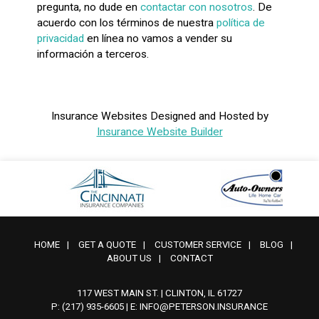
pregunta, no dude en
contactar con nosotros
. De
acuerdo con los términos de nuestra
política de
privacidad
en línea no vamos a vender su
información a terceros.
Insurance Websites
Designed and Hosted by
Insurance Website Builder
HOME
|
GET A QUOTE
|
CUSTOMER SERVICE
|
BLOG
|
ABOUT US
|
CONTACT
117 WEST MAIN ST. | CLINTON, IL 61727
P: (217) 935-6605
| E:
INFO@PETERSON.INSURANCE