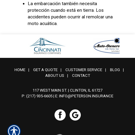
La embarcación también necesita
protección cuando está en tierra. Los
accidentes pueden ocurrir al remolcar una
moto acuática.
HOME
|
GET A QUOTE
|
CUSTOMER SERVICE
|
BLOG
|
ABOUT US
|
CONTACT
117 WEST MAIN ST. | CLINTON, IL 61727
P: (217) 935-6605
| E:
INFO@PETERSON.INSURANCE